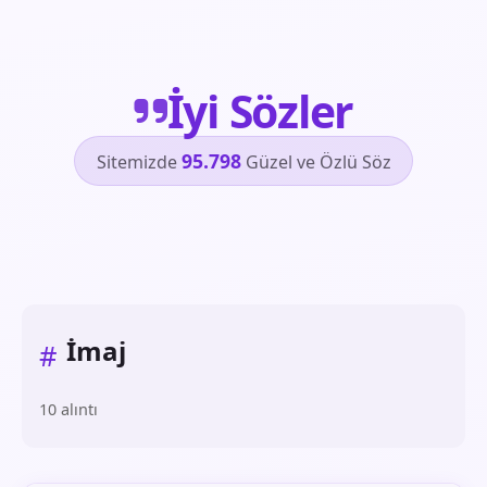
İyi Sözler
95.798
Sitemizde
Güzel ve Özlü Söz
İmaj
#
10 alıntı