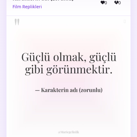
0
0
Film Replikleri