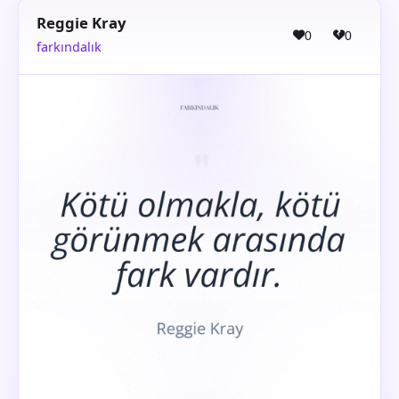
Reggie Kray
0
0
farkındalık