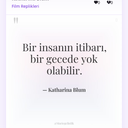
0
0
Film Replikleri