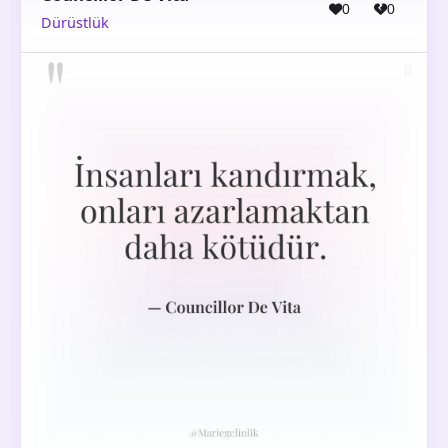
0
0
Dürüstlük