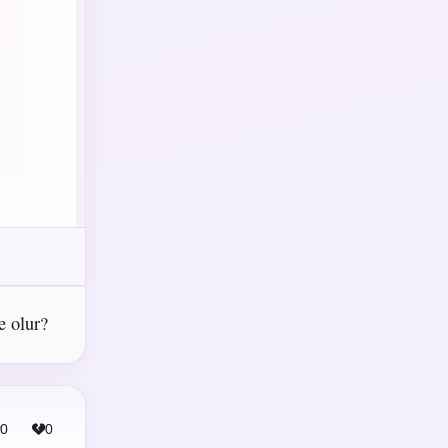
e olur?
0
0