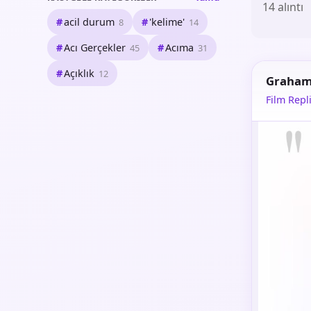
14 alıntı
acil durum
'kelime'
8
14
Acı Gerçekler
Acıma
45
31
Açıklık
12
Graha
Film Repli