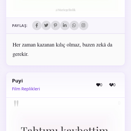
PAYLAŞ:
Her zaman kazanan kılıç olmaz, bazen zekâ da
gerekir.
Puyi
0
0
Film Replikleri