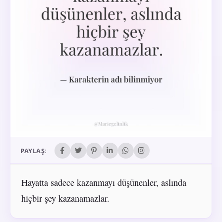
PAYLAŞ:
Hayatta sadece kazanmayı düşünenler, aslında
hiçbir şey kazanamazlar.