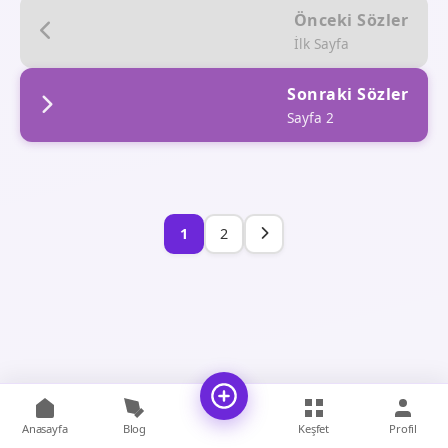
Önceki Sözler
İlk Sayfa
Sonraki Sözler
Sayfa 2
1
2
Anasayfa
Blog
Keşfet
Profil