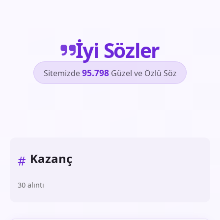
İyi Sözler
95.798
Sitemizde
Güzel ve Özlü Söz
Kazanç
#
30 alıntı