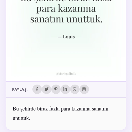
PAYLAŞ:
Bu şehirde biraz fazla para kazanma sanatını
unuttuk.