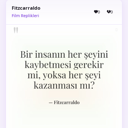
Fitzcarraldo
0
0
Film Replikleri