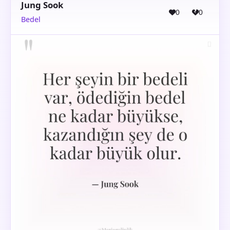
Jung Sook
0
0
Bedel