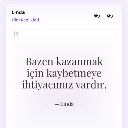
Linda
0
0
Film Replikleri