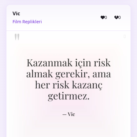
Vic
0
0
Film Replikleri