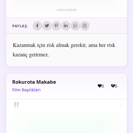
PAYLAŞ:
Kazanmak için risk almak gerekir, ama her risk
kazanç getirmez.
Rokurota Makabe
0
0
Film Replikleri