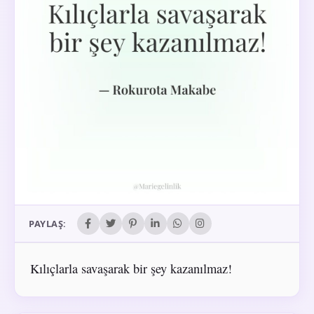
PAYLAŞ:
Kılıçlarla savaşarak bir şey kazanılmaz!