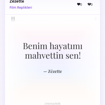
Zézette
0
0
Film Replikleri