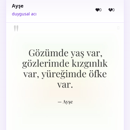
Ayşe
0
0
duygusal acı