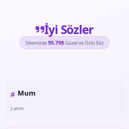
İyi Sözler
95.798
Sitemizde
Güzel ve Özlü Söz
Mum
#
2 alıntı