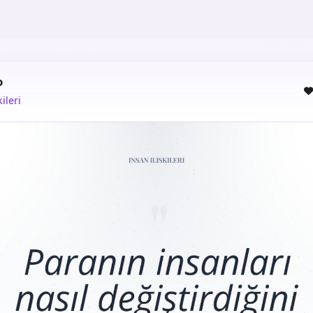
o
kileri