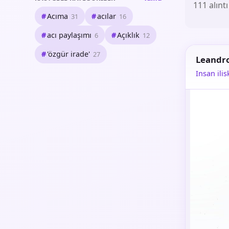
111 alıntı
Acıma
acılar
31
16
acı paylaşımı
Açıklık
6
12
'özgür irade'
27
Leandr
Insan ilis