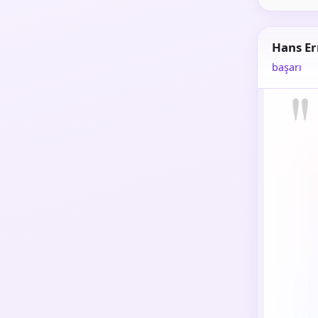
Hans Er
başarı