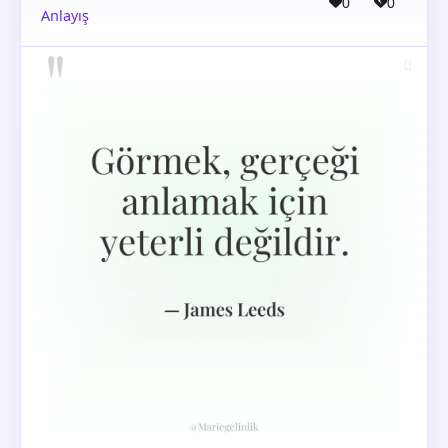
0
0
Anlayış