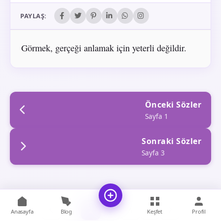
PAYLAŞ:
Görmek, gerçeği anlamak için yeterli değildir.
Önceki Sözler
Sayfa 1
Sonraki Sözler
Sayfa 3
1
2
3
4
5
Anasayfa
Blog
Keşfet
Profil