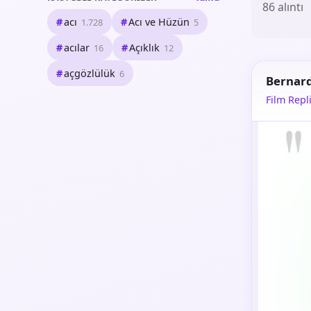
86 alıntı
acı
Acı ve Hüzün
1.728
5
acılar
Açıklık
16
12
açgözlülük
6
Bernar
Film Repli