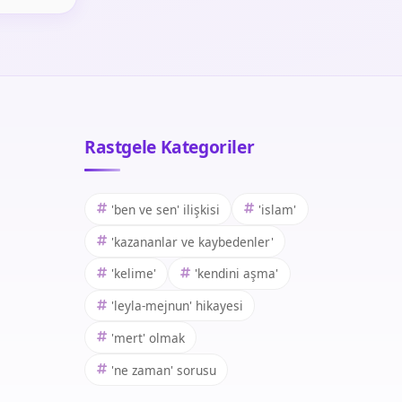
Rastgele Kategoriler
'ben ve sen' ilişkisi
'islam'
'kazananlar ve kaybedenler'
'kelime'
'kendini aşma'
'leyla-mejnun' hikayesi
'mert' olmak
'ne zaman' sorusu