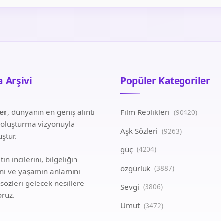
 Arşivi
Popüler Kategoriler
ler
, dünyanın en geniş alıntı
Film Replikleri
(90420)
i oluşturma vizyonuyla
Aşk Sözleri
(9263)
ştur.
güç
(4204)
ın incilerini, bilgeliğin
özgürlük
(3887)
ini ve yaşamın anlamını
 sözleri gelecek nesillere
Sevgi
(3806)
oruz.
Umut
(3472)