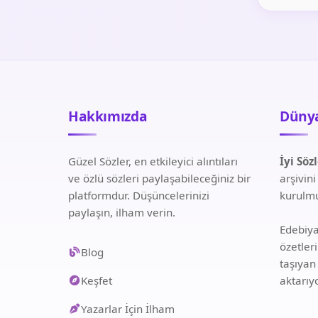
Hakkımızda
Dünya
Güzel Sözler, en etkileyici alıntıları
İyi Söz
ve özlü sözleri paylaşabileceğiniz bir
arşivin
platformdur. Düşüncelerinizi
kurulmu
paylaşın, ilham verin.
Edebiyat
özetler
Blog
taşıyan
Keşfet
aktarıy
Yazarlar İçin İlham