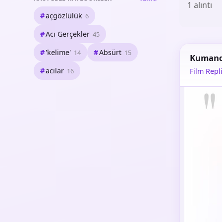
1 alıntı
açgözlülük
6
Acı Gerçekler
45
'kelime'
Absürt
14
15
Kumand
acılar
16
Film Repli