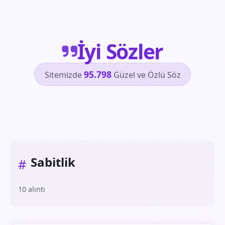
İyi Sözler
95.798
Sitemizde
Güzel ve Özlü Söz
Sabitlik
#
10 alıntı