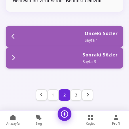
Herkesin bir zırhı vardır. Benimki denizdir.
Önceki Sözler
Sayfa 1
Sonraki Sözler
Sayfa 3
1
2
3
Anasayfa
Blog
Keşfet
Profil