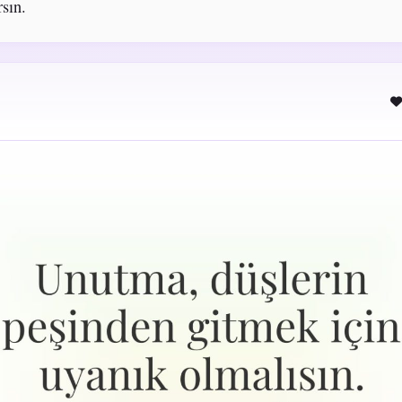
rsın.