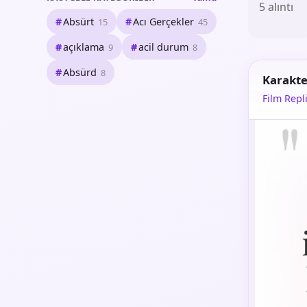
5 alıntı
Absürt
Acı Gerçekler
15
45
açıklama
acil durum
9
8
Absürd
8
Karakte
Film Repli