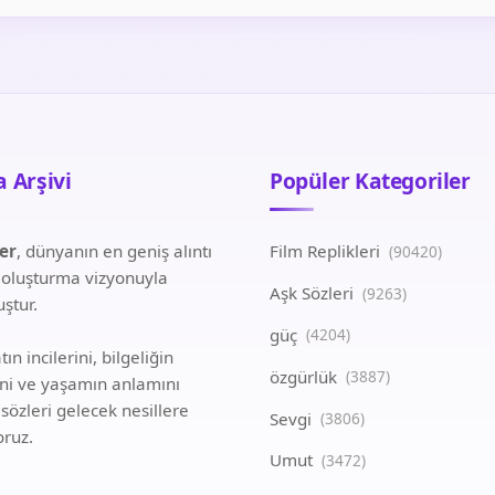
 Arşivi
Popüler Kategoriler
ler
, dünyanın en geniş alıntı
Film Replikleri
(90420)
i oluşturma vizyonuyla
Aşk Sözleri
(9263)
ştur.
güç
(4204)
ın incilerini, bilgeliğin
özgürlük
(3887)
ini ve yaşamın anlamını
 sözleri gelecek nesillere
Sevgi
(3806)
oruz.
Umut
(3472)