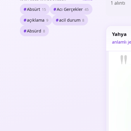
1 alıntı
Absürt
Acı Gerçekler
15
45
açıklama
acil durum
9
8
Absürd
8
Yahya
anlamlı je