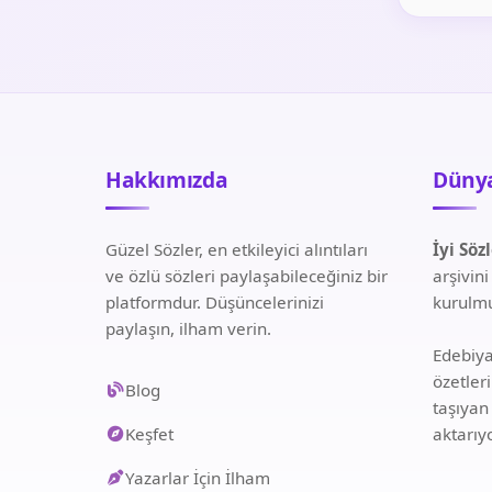
Hakkımızda
Dünya
Güzel Sözler, en etkileyici alıntıları
İyi Söz
ve özlü sözleri paylaşabileceğiniz bir
arşivin
platformdur. Düşüncelerinizi
kurulmu
paylaşın, ilham verin.
Edebiyat
özetler
Blog
taşıyan
Keşfet
aktarıy
Yazarlar İçin İlham