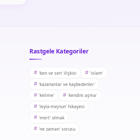
Rastgele Kategoriler
'ben ve sen' ilişkisi
'islam'
'kazananlar ve kaybedenler'
'kelime'
'kendini aşma'
'leyla-mejnun' hikayesi
'mert' olmak
'ne zaman' sorusu