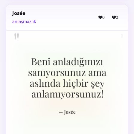
Josée
0
0
anlaşmazlık