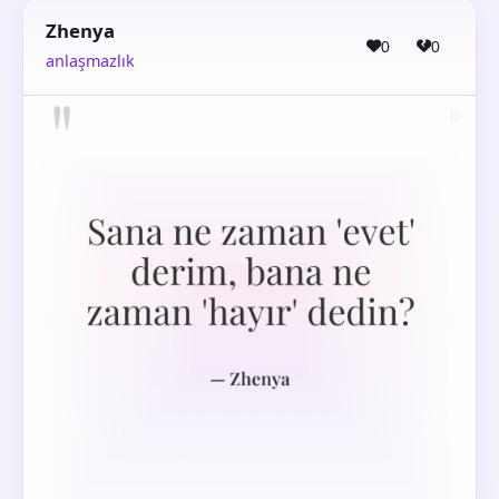
Zhenya
0
0
anlaşmazlık