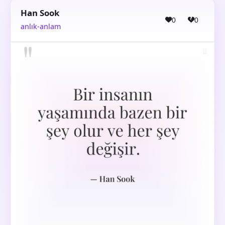
Han Sook
0
0
anlık-anlam