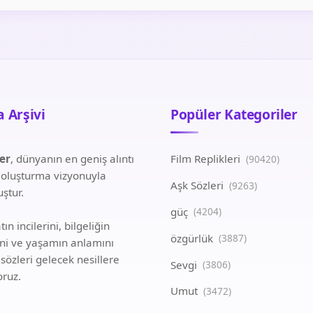
 Arşivi
Popüler Kategoriler
ler
, dünyanın en geniş alıntı
Film Replikleri
(90420)
i oluşturma vizyonuyla
Aşk Sözleri
(9263)
ştur.
güç
(4204)
ın incilerini, bilgeliğin
özgürlük
(3887)
ini ve yaşamın anlamını
 sözleri gelecek nesillere
Sevgi
(3806)
oruz.
Umut
(3472)