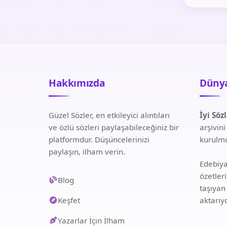
Hakkımızda
Dünya
Güzel Sözler, en etkileyici alıntıları
İyi Söz
ve özlü sözleri paylaşabileceğiniz bir
arşivin
platformdur. Düşüncelerinizi
kurulmu
paylaşın, ilham verin.
Edebiyat
özetler
Blog
taşıyan
Keşfet
aktarıy
Yazarlar İçin İlham