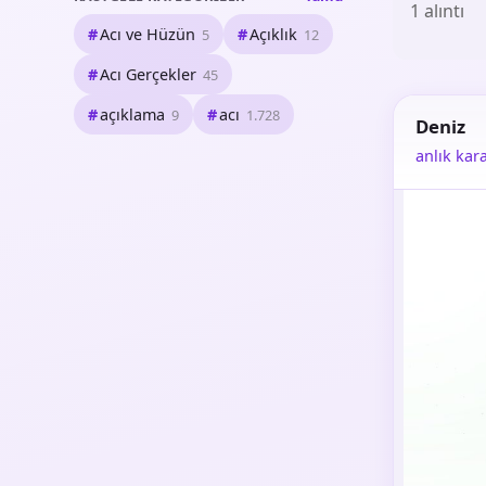
1 alıntı
Acı ve Hüzün
Açıklık
5
12
Acı Gerçekler
45
açıklama
acı
9
1.728
Deniz
anlık kar