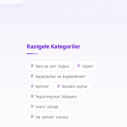
Rastgele Kategoriler
'ben ve sen' ilişkisi
'islam'
'kazananlar ve kaybedenler'
'kelime'
'kendini aşma'
'leyla-mejnun' hikayesi
'mert' olmak
'ne zaman' sorusu