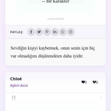
PAYLAŞ:
Sevdiğin kişiyi kaybetmek, onun senin için hiç
var olmadığını düşünmekten daha iyidir.
Chloé
0
0
Aşkın Acısı