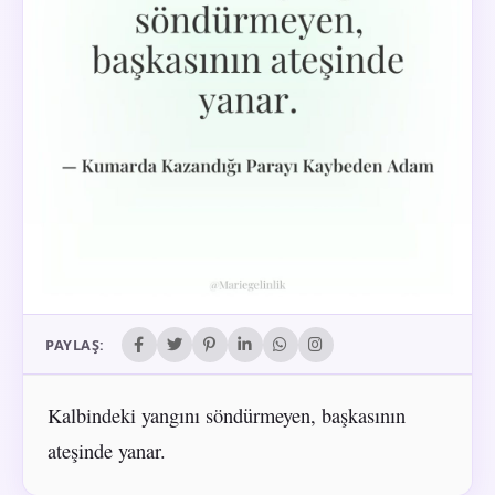
PAYLAŞ:
Kalbindeki yangını söndürmeyen, başkasının
ateşinde yanar.