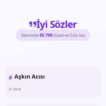
İyi Sözler
95.798
Sitemizde
Güzel ve Özlü Söz
Aşkın Acısı
#
21 alıntı