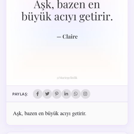
PAYLAŞ:
Aşk, bazen en büyük acıyı getirir.