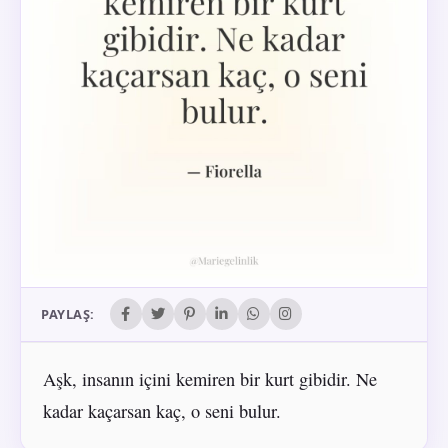
PAYLAŞ:
Aşk, insanın içini kemiren bir kurt gibidir. Ne
kadar kaçarsan kaç, o seni bulur.