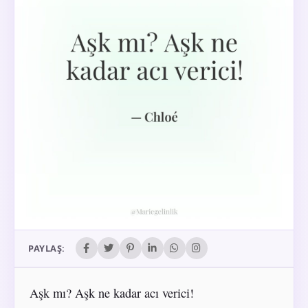
PAYLAŞ:
Aşk mı? Aşk ne kadar acı verici!