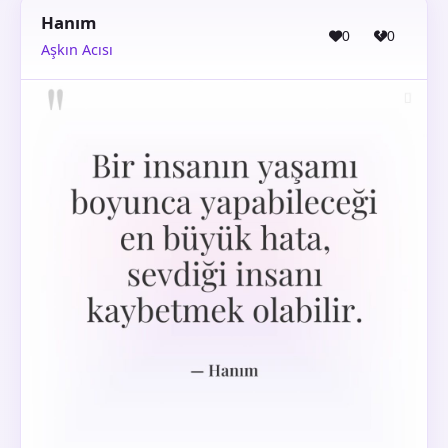
Hanım
0
0
Aşkın Acısı