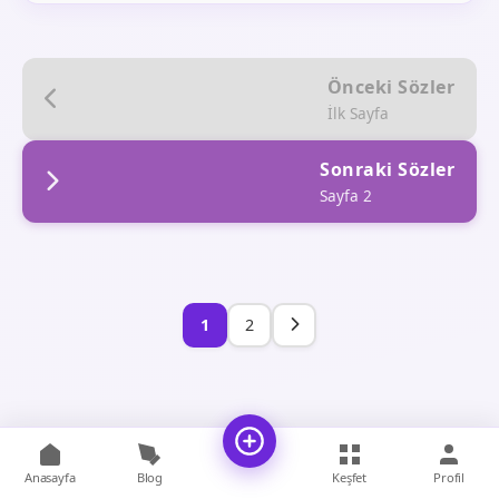
Önceki Sözler
İlk Sayfa
Sonraki Sözler
Sayfa 2
1
2
Anasayfa
Blog
Keşfet
Profil