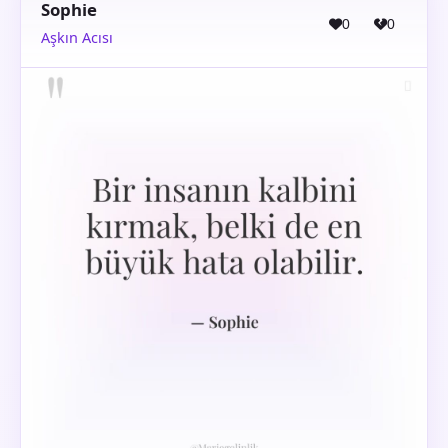
Sophie
0
0
Aşkın Acısı