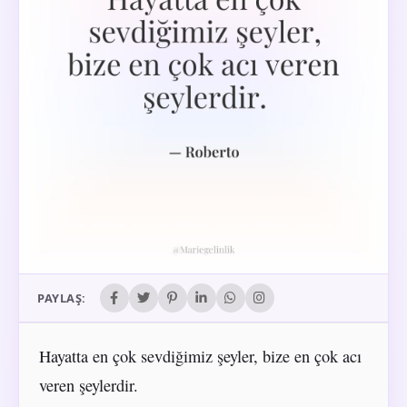
PAYLAŞ:
Hayatta en çok sevdiğimiz şeyler, bize en çok acı
veren şeylerdir.