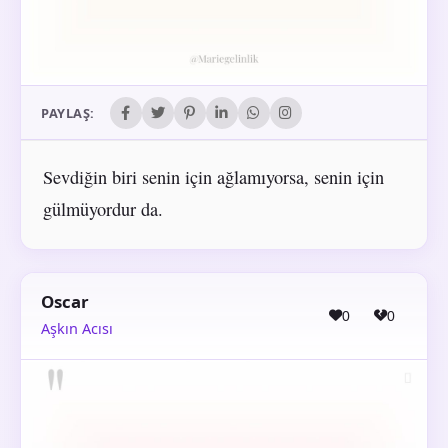
PAYLAŞ:
Sevdiğin biri senin için ağlamıyorsa, senin için
gülmüyordur da.
Oscar
0
0
Aşkın Acısı