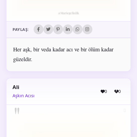
PAYLAŞ:
Her aşk, bir veda kadar acı ve bir ölüm kadar
güzeldir.
Ali
0
0
Aşkın Acısı