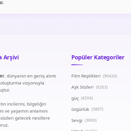
r.
 Arşivi
Popüler Kategoriler
ler
, dünyanın en geniş alıntı
Film Replikleri
(90420)
i oluşturma vizyonuyla
Aşk Sözleri
(9263)
ştur.
güç
(4204)
ın incilerini, bilgeliğin
özgürlük
(3887)
ini ve yaşamın anlamını
 sözleri gelecek nesillere
Sevgi
(3806)
oruz.