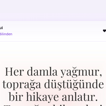
ui
dilinden