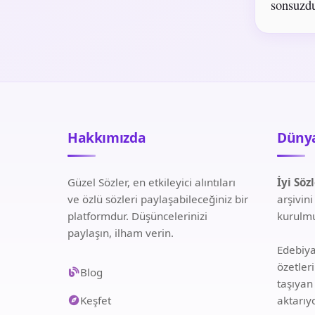
sonsuzdu
Hakkımızda
Dünya
Güzel Sözler, en etkileyici alıntıları
İyi Söz
ve özlü sözleri paylaşabileceğiniz bir
arşivin
platformdur. Düşüncelerinizi
kurulmu
paylaşın, ilham verin.
Edebiyat
özetler
Blog
taşıyan
Keşfet
aktarıy