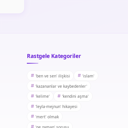
Rastgele Kategoriler
'ben ve sen' ilişkisi
'islam'
'kazananlar ve kaybedenler'
'kelime'
'kendini aşma'
'leyla-mejnun' hikayesi
'mert' olmak
'ne zaman' sorusu