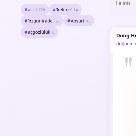
1 alıntı
acı
'kelime'
1.728
14
'özgür irade'
Absürt
27
15
açgözlülük
6
Dong H
doğanın 