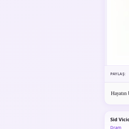
PAYLAŞ:
Hayatın 
Sid Vici
Dram