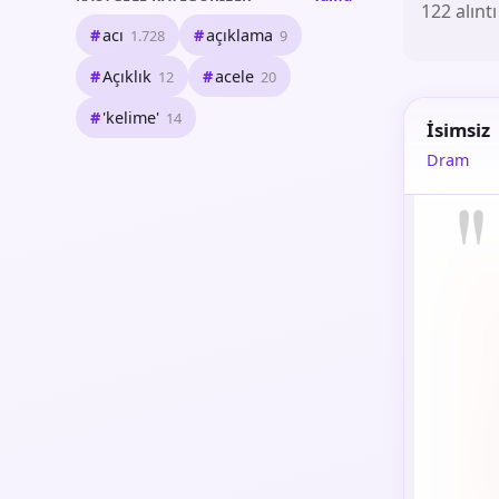
122 alıntı
acı
açıklama
1.728
9
Açıklık
acele
12
20
'kelime'
14
İsimsiz
Dram