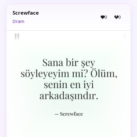
Screwface
0
0
Dram