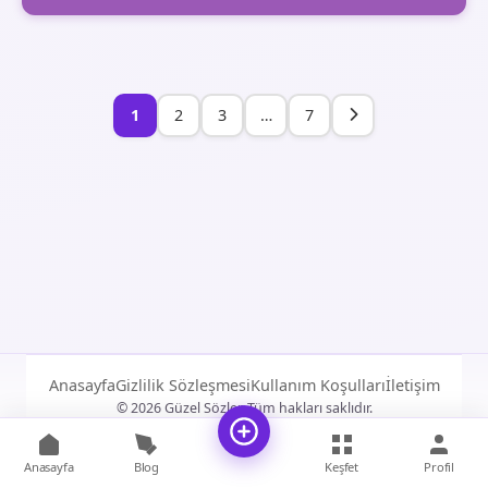
1
2
3
…
7
Anasayfa
Gizlilik Sözleşmesi
Kullanım Koşulları
İletişim
© 2026 Güzel Sözler. Tüm hakları saklıdır.
Anasayfa
Blog
Keşfet
Profil