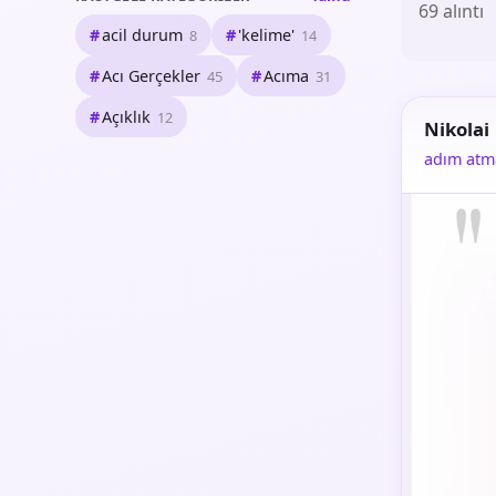
69 alıntı
acil durum
'kelime'
8
14
Acı Gerçekler
Acıma
45
31
Açıklık
12
Nikolai
adım atm