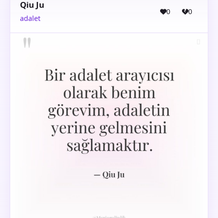
Qiu Ju
0
0
adalet