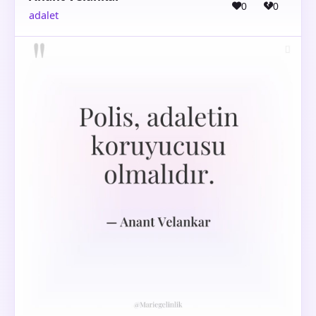
0
0
adalet