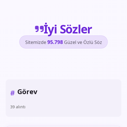
İyi Sözler
95.798
Sitemizde
Güzel ve Özlü Söz
Görev
#
39 alıntı