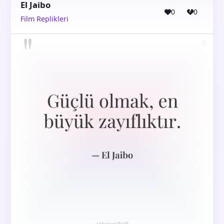
El Jaibo
0
0
Film Replikleri