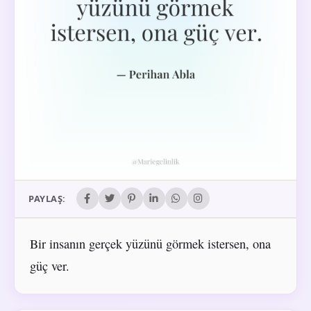
PAYLAŞ:
Bir insanın gerçek yüzünü görmek istersen, ona
güç ver.