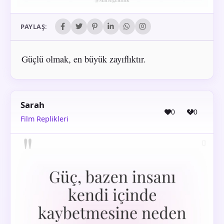
PAYLAŞ:
Güçlü olmak, en büyük zayıflıktır.
Sarah
0
0
Film Replikleri