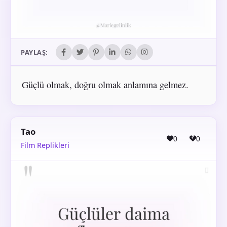
PAYLAŞ:
Güçlü olmak, doğru olmak anlamına gelmez.
Tao
0
0
Film Replikleri