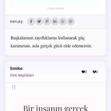
PAYLAŞ:
Başkalarının zayıflıklarını kullanarak güç
kazanırsan, asla gerçek gücü elde edemezsin.
Emiko
0
0
Film Replikleri