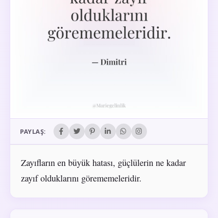
PAYLAŞ:
Zayıfların en büyük hatası, güçlülerin ne kadar
zayıf olduklarını görememeleridir.