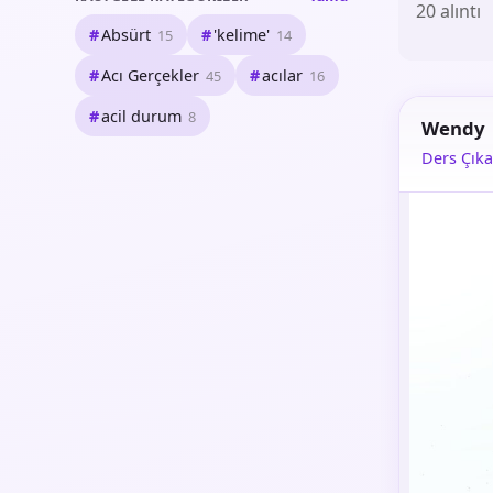
20 alıntı
Absürt
'kelime'
15
14
Acı Gerçekler
acılar
45
16
acil durum
8
Wendy
Ders Çık