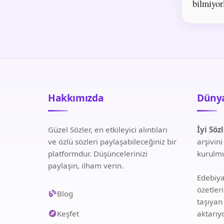
bilmiyorl
Hakkımızda
Dünya
Güzel Sözler, en etkileyici alıntıları
İyi Söz
ve özlü sözleri paylaşabileceğiniz bir
arşivin
platformdur. Düşüncelerinizi
kurulmu
paylaşın, ilham verin.
Edebiyat
özetler
Blog
taşıyan
Keşfet
aktarıy