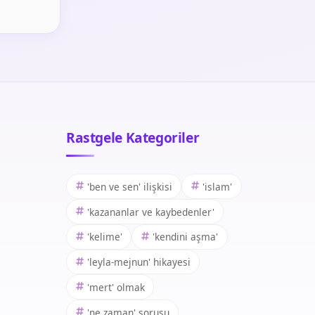
Rastgele Kategoriler
'ben ve sen' ilişkisi
'islam'
'kazananlar ve kaybedenler'
'kelime'
'kendini aşma'
'leyla-mejnun' hikayesi
'mert' olmak
'ne zaman' sorusu