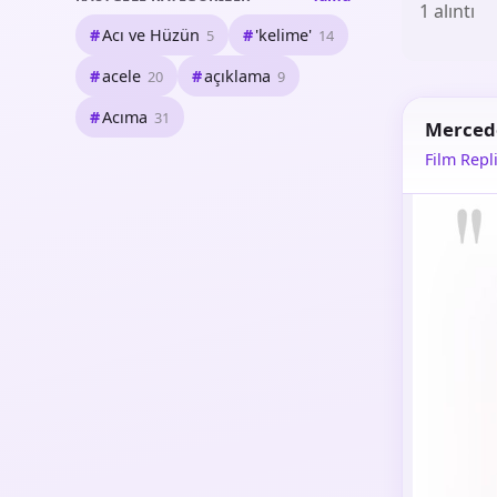
1 alıntı
Acı ve Hüzün
'kelime'
5
14
acele
açıklama
20
9
Acıma
31
Merced
Film Repli