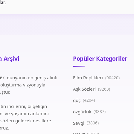
ar.
 Arşivi
Popüler Kategoriler
ler
, dünyanın en geniş alıntı
Film Replikleri
(90420)
i oluşturma vizyonuyla
Aşk Sözleri
(9263)
ştur.
güç
(4204)
ın incilerini, bilgeliğin
özgürlük
(3887)
ini ve yaşamın anlamını
 sözleri gelecek nesillere
Sevgi
(3806)
oruz.