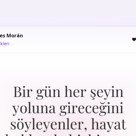
es Morán
kleri