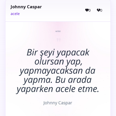
Johnny Caspar
0
0
acele