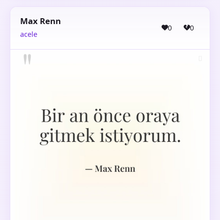
Max Renn
0
0
acele