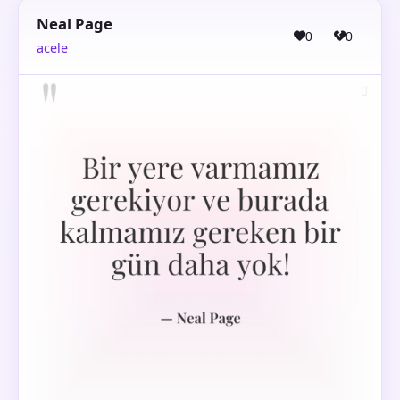
Neal Page
0
0
acele