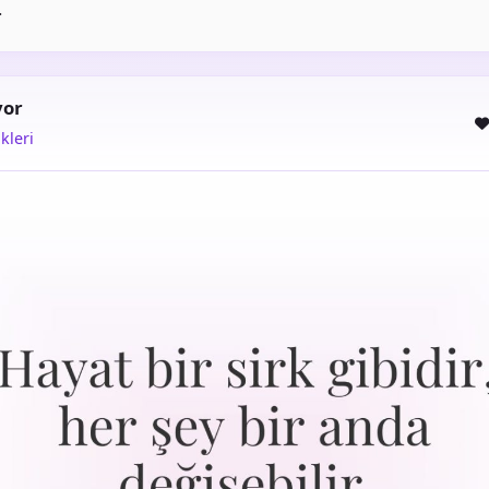
.
yor
kleri