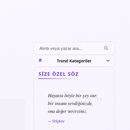
Trend Kategoriler
SIZE ÖZEL SÖZ
Hayatta böyle bir şey var:
bir insanı sevdiğinizde,
ona değer verirsiniz.
— Shlykov