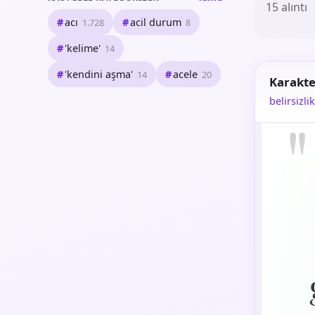
15 alıntı
acı
acil durum
1.728
8
'kelime'
14
'kendini aşma'
acele
14
20
Karakte
belirsizlik