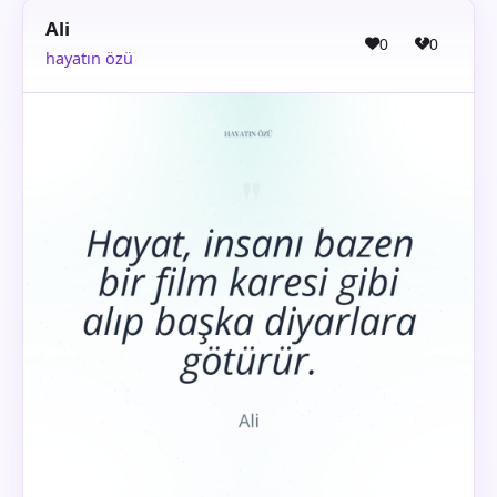
Ali
0
0
hayatın özü