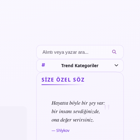
Trend Kategoriler
SIZE ÖZEL SÖZ
Hayatta böyle bir şey var:
bir insanı sevdiğinizde,
ona değer verirsiniz.
— Shlykov