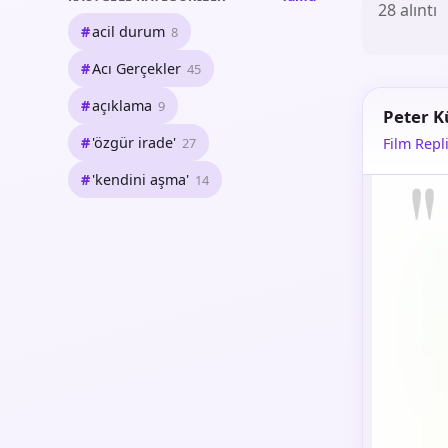
28 alıntı
acil durum
8
Acı Gerçekler
45
açıklama
9
Peter K
'özgür irade'
27
Film Repli
'kendini aşma'
14