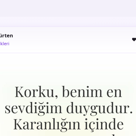
ürten
kleri