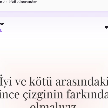
n da kötü olmasından.
or
ık