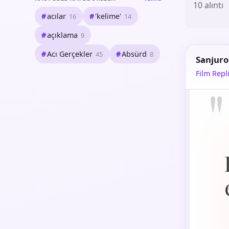
10 alıntı
acılar
'kelime'
16
14
açıklama
9
Acı Gerçekler
Absürd
45
8
Sanjuro
Film Repli