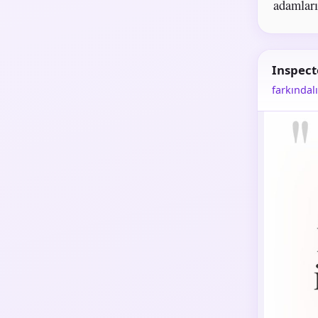
adamları
Inspect
farkındal