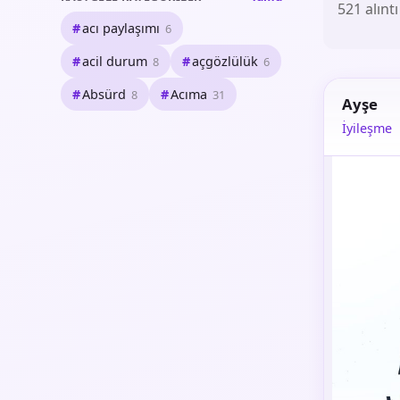
521 alıntı
acı paylaşımı
6
acil durum
açgözlülük
8
6
Absürd
Acıma
8
31
Ayşe
İyileşme