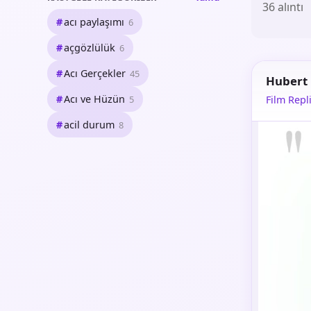
36 alıntı
acı paylaşımı
6
açgözlülük
6
Acı Gerçekler
45
Hubert
Acı ve Hüzün
5
Film Repli
acil durum
8