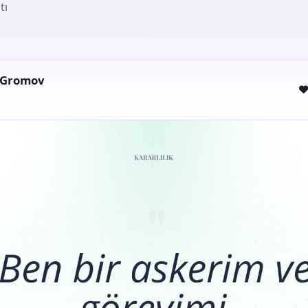
tı
 Gromov