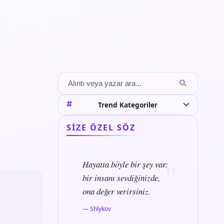
Trend Kategoriler
SIZE ÖZEL SÖZ
Hayatta böyle bir şey var:
bir insanı sevdiğinizde,
ona değer verirsiniz.
— Shlykov