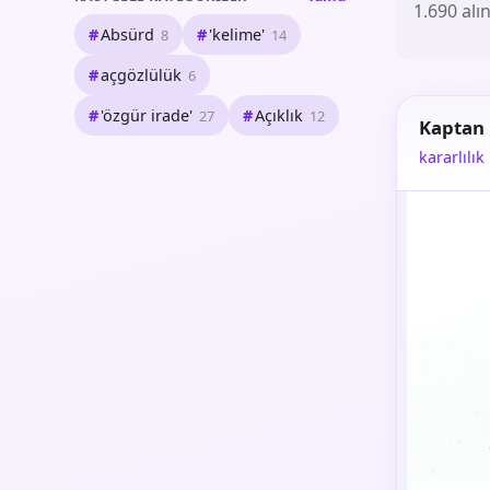
1.690 alın
Absürd
'kelime'
8
14
açgözlülük
6
'özgür irade'
Açıklık
27
12
Kaptan
kararlılık