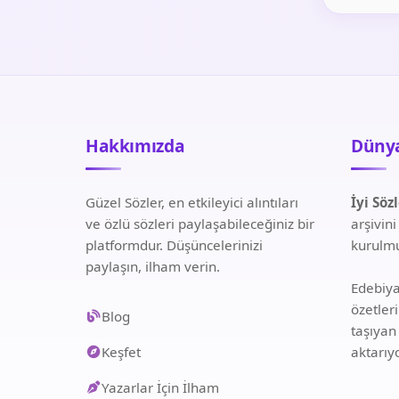
Hakkımızda
Dünya
Güzel Sözler, en etkileyici alıntıları
İyi Söz
ve özlü sözleri paylaşabileceğiniz bir
arşivin
platformdur. Düşüncelerinizi
kurulmu
paylaşın, ilham verin.
Edebiyat
özetler
Blog
taşıyan
Keşfet
aktarıy
Yazarlar İçin İlham