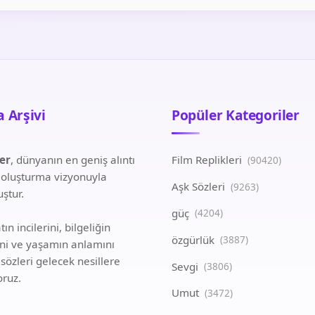
 Arşivi
Popüler Kategoriler
ler
, dünyanın en geniş alıntı
Film Replikleri
(90420)
i oluşturma vizyonuyla
Aşk Sözleri
(9263)
ştur.
güç
(4204)
ın incilerini, bilgeliğin
özgürlük
(3887)
ini ve yaşamın anlamını
 sözleri gelecek nesillere
Sevgi
(3806)
oruz.
Umut
(3472)