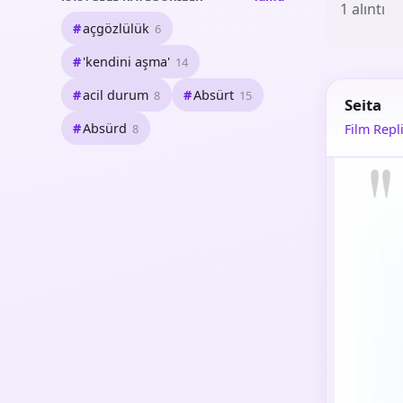
1 alıntı
açgözlülük
6
'kendini aşma'
14
acil durum
Absürt
8
15
Seita
Absürd
8
Film Repli