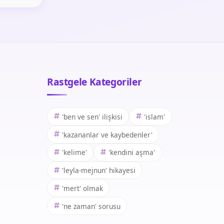
Rastgele Kategoriler
'ben ve sen' ilişkisi
'islam'
'kazananlar ve kaybedenler'
'kelime'
'kendini aşma'
'leyla-mejnun' hikayesi
'mert' olmak
'ne zaman' sorusu