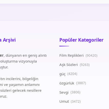
 Arşivi
Popüler Kategoriler
ler
, dünyanın en geniş alıntı
Film Replikleri
(90420)
i oluşturma vizyonuyla
Aşk Sözleri
(9263)
ştur.
güç
(4204)
ın incilerini, bilgeliğin
özgürlük
(3887)
ini ve yaşamın anlamını
 sözleri gelecek nesillere
Sevgi
(3806)
oruz.
Umut
(3472)