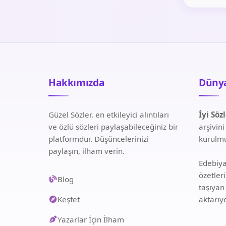
Hakkımızda
Dünya
Güzel Sözler, en etkileyici alıntıları
İyi Söz
ve özlü sözleri paylaşabileceğiniz bir
arşivin
platformdur. Düşüncelerinizi
kurulmu
paylaşın, ilham verin.
Edebiyat
özetler
Blog
taşıyan
Keşfet
aktarıy
Yazarlar İçin İlham