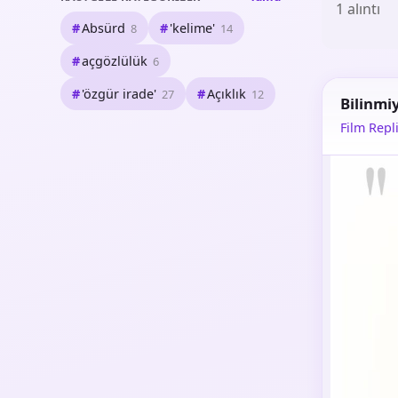
1 alıntı
Absürd
'kelime'
8
14
açgözlülük
6
'özgür irade'
Açıklık
27
12
Bilinmi
Film Repli