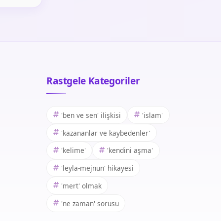
Rastgele Kategoriler
'ben ve sen' ilişkisi
'islam'
'kazananlar ve kaybedenler'
'kelime'
'kendini aşma'
'leyla-mejnun' hikayesi
'mert' olmak
'ne zaman' sorusu