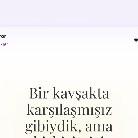
yor
kleri