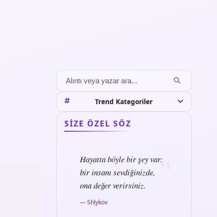
Trend Kategoriler
SIZE ÖZEL SÖZ
Hayatta böyle bir şey var:
bir insanı sevdiğinizde,
ona değer verirsiniz.
— Shlykov