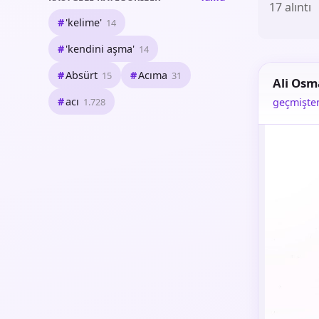
17 alıntı
'kelime'
14
'kendini aşma'
14
Absürt
Acıma
15
31
Ali Os
acı
1.728
geçmişten