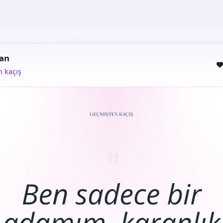
man
 kaçış