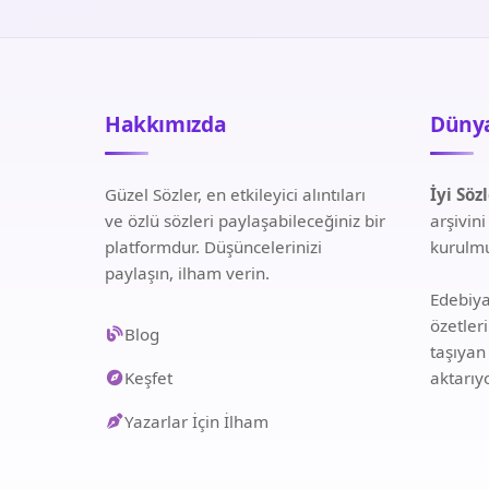
Hakkımızda
Dünya
Güzel Sözler, en etkileyici alıntıları
İyi Söz
ve özlü sözleri paylaşabileceğiniz bir
arşivin
platformdur. Düşüncelerinizi
kurulmu
paylaşın, ilham verin.
Edebiyat
özetler
Blog
taşıyan
Keşfet
aktarıy
Yazarlar İçin İlham