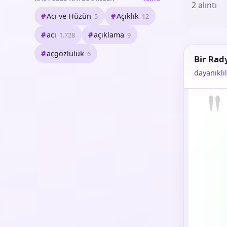
2 alıntı
Acı ve Hüzün
Açıklık
5
12
acı
açıklama
1.728
9
açgözlülük
6
Bir Rad
dayanıklıl