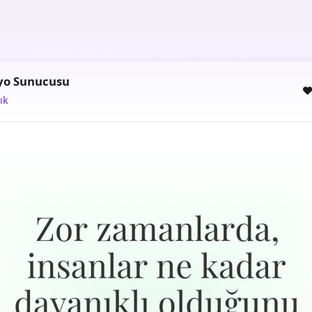
yo Sunucusu
ık