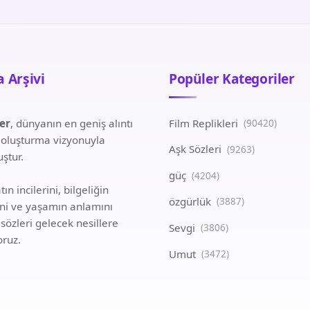
 Arşivi
Popüler Kategoriler
ler
, dünyanın en geniş alıntı
Film Replikleri
(90420)
i oluşturma vizyonuyla
Aşk Sözleri
(9263)
ştur.
güç
(4204)
ın incilerini, bilgeliğin
özgürlük
(3887)
ini ve yaşamın anlamını
 sözleri gelecek nesillere
Sevgi
(3806)
oruz.
Umut
(3472)