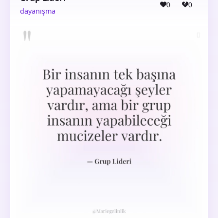
0
0
dayanışma