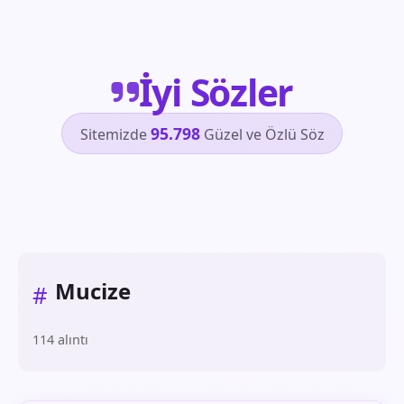
İyi Sözler
95.798
Sitemizde
Güzel ve Özlü Söz
Mucize
#
114 alıntı