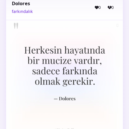
Dolores
0
0
farkındalık