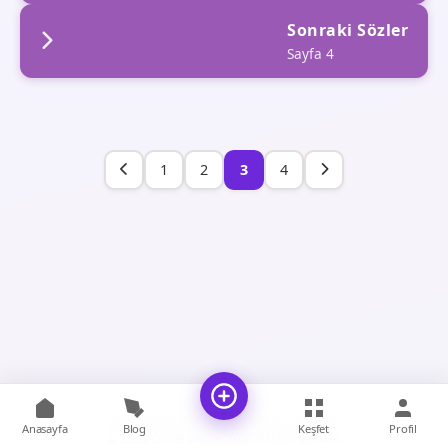
Sonraki Sözler
Sayfa 4
1
2
3
4
Anasayfa
Gizlilik Sözleşmesi
Kullanım Koşulları
İletişim
Anasayfa
Blog
Keşfet
Profil
© 2026 Güzel Sözler. Tüm hakları saklıdır.