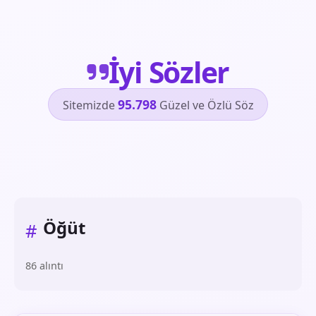
İyi Sözler
95.798
Sitemizde
Güzel ve Özlü Söz
Öğüt
#
86 alıntı