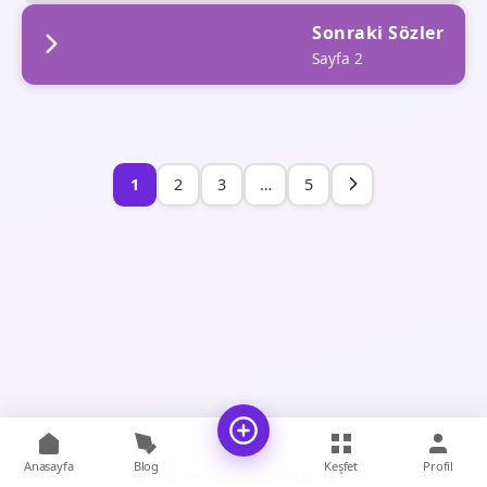
Sonraki Sözler
Sayfa 2
1
2
3
…
5
Anasayfa
Gizlilik Sözleşmesi
Kullanım Koşulları
İletişim
Anasayfa
Blog
Keşfet
Profil
© 2026 Güzel Sözler. Tüm hakları saklıdır.