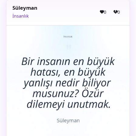
Süleyman
0
0
İnsanlık