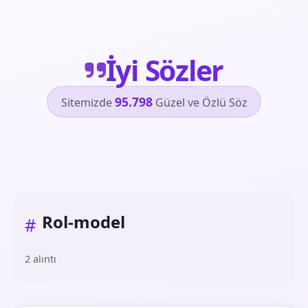
İyi Sözler
95.798
Sitemizde
Güzel ve Özlü Söz
Rol-model
#
2 alıntı