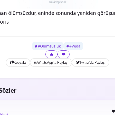
an ölümsüzdür, eninde sonunda yeniden görüşür
oris
#Ölümsüzlük
#Veda
Kopyala
WhatsApp'ta Paylaş
Twitter'da Paylaş
Sözler
kleri