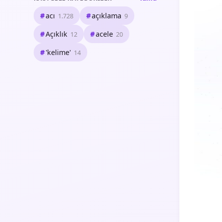
acı
açıklama
1.728
9
Açıklık
acele
12
20
'kelime'
14