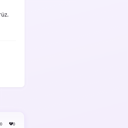
üz.
0
0