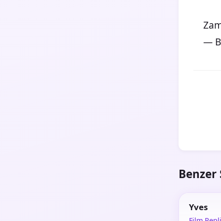
Zam
— B
Benzer 
Yves
Film Repli