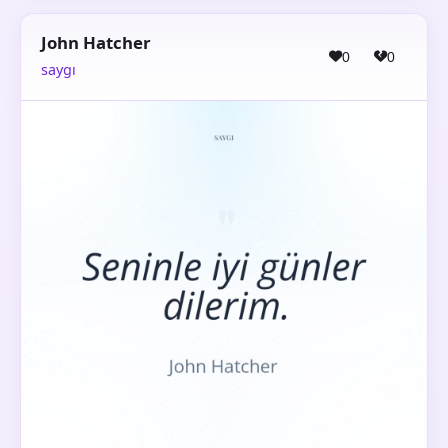
John Hatcher
0
0
saygı