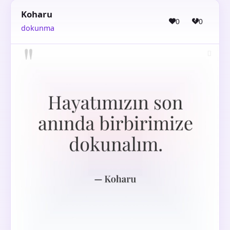
Koharu
0
0
dokunma