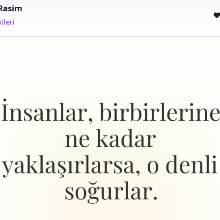
Rasim
kileri