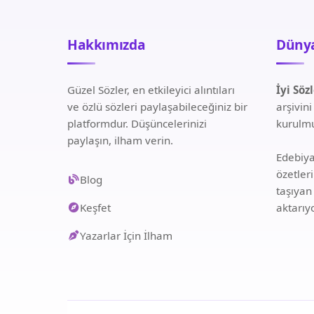
Hakkımızda
Dünya
Güzel Sözler, en etkileyici alıntıları
İyi Söz
ve özlü sözleri paylaşabileceğiniz bir
arşivin
platformdur. Düşüncelerinizi
kurulmu
paylaşın, ilham verin.
Edebiyat
özetler
Blog
taşıyan
Keşfet
aktarıy
Yazarlar İçin İlham