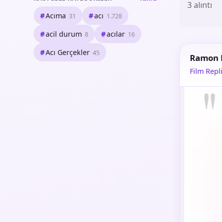
3 alıntı
Acıma
acı
31
1.728
acil durum
acılar
8
16
Acı Gerçekler
45
Ramon 
Film Repli