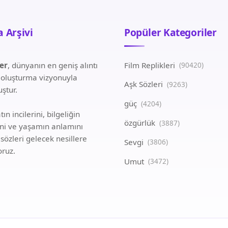
 Arşivi
Popüler Kategoriler
ler
, dünyanın en geniş alıntı
Film Replikleri
(90420)
i oluşturma vizyonuyla
Aşk Sözleri
(9263)
ştur.
güç
(4204)
ın incilerini, bilgeliğin
özgürlük
(3887)
ini ve yaşamın anlamını
 sözleri gelecek nesillere
Sevgi
(3806)
oruz.
Umut
(3472)