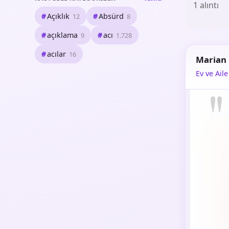
1 alıntı
Açıklık
Absürd
12
8
açıklama
acı
9
1.728
acılar
16
Marian
Ev ve Aile