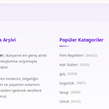
 Arşivi
Popüler Kategoriler
ler
, dünyanın en geniş alıntı
Film Replikleri
(90420)
i oluşturma vizyonuyla
Aşk Sözleri
(9263)
ştur.
güç
(4204)
ın incilerini, bilgeliğin
özgürlük
(3887)
ini ve yaşamın anlamını
 sözleri gelecek nesillere
Sevgi
(3806)
oruz.
Umut
(3472)