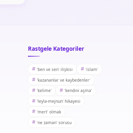
Rastgele Kategoriler
'ben ve sen' ilişkisi
'islam'
'kazananlar ve kaybedenler'
'kelime'
'kendini aşma'
'leyla-mejnun' hikayesi
'mert' olmak
'ne zaman' sorusu