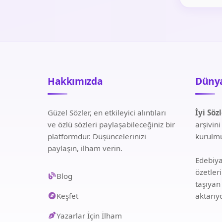
Hakkımızda
Dünya
Güzel Sözler, en etkileyici alıntıları
İyi Söz
ve özlü sözleri paylaşabileceğiniz bir
arşivin
platformdur. Düşüncelerinizi
kurulmu
paylaşın, ilham verin.
Edebiyat
özetler
Blog
taşıyan
Keşfet
aktarıy
Yazarlar İçin İlham