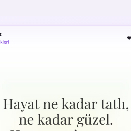
t
kleri