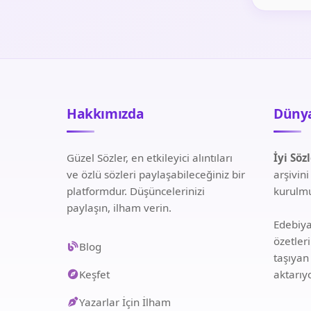
Hakkımızda
Dünya
Güzel Sözler, en etkileyici alıntıları
İyi Söz
ve özlü sözleri paylaşabileceğiniz bir
arşivin
platformdur. Düşüncelerinizi
kurulmu
paylaşın, ilham verin.
Edebiyat
özetler
Blog
taşıyan
Keşfet
aktarıy
Yazarlar İçin İlham