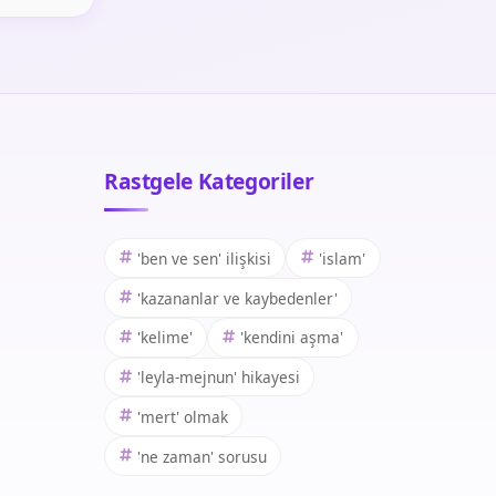
Rastgele Kategoriler
'ben ve sen' ilişkisi
'islam'
'kazananlar ve kaybedenler'
'kelime'
'kendini aşma'
'leyla-mejnun' hikayesi
'mert' olmak
'ne zaman' sorusu