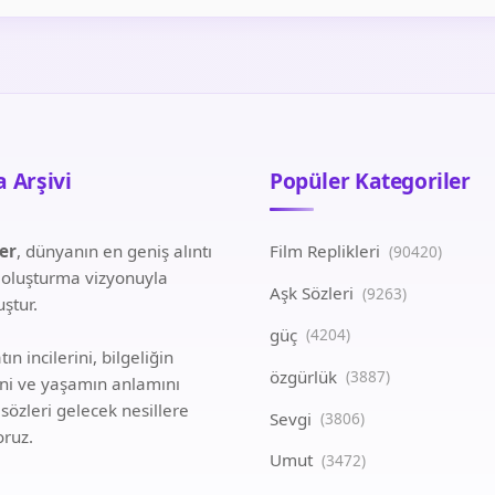
 Arşivi
Popüler Kategoriler
ler
, dünyanın en geniş alıntı
Film Replikleri
(90420)
i oluşturma vizyonuyla
Aşk Sözleri
(9263)
ştur.
güç
(4204)
ın incilerini, bilgeliğin
özgürlük
(3887)
ini ve yaşamın anlamını
 sözleri gelecek nesillere
Sevgi
(3806)
oruz.
Umut
(3472)