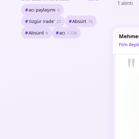
1 alıntı
acı paylaşımı
6
'özgür irade'
Absürt
27
15
Absürd
acı
8
1.728
Mehme
Film Repli