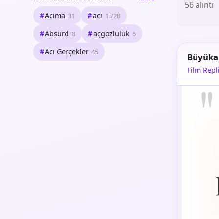
56 alıntı
Acıma
acı
31
1.728
Absürd
açgözlülük
8
6
Acı Gerçekler
45
Büyüka
Film Repli