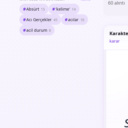
60 alıntı
Absürt
'kelime'
15
14
Acı Gerçekler
acılar
45
16
acil durum
8
Karakte
karar