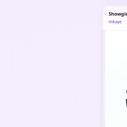
Showgir
Hikaye