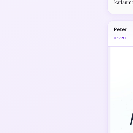
katlanma
Peter
özveri